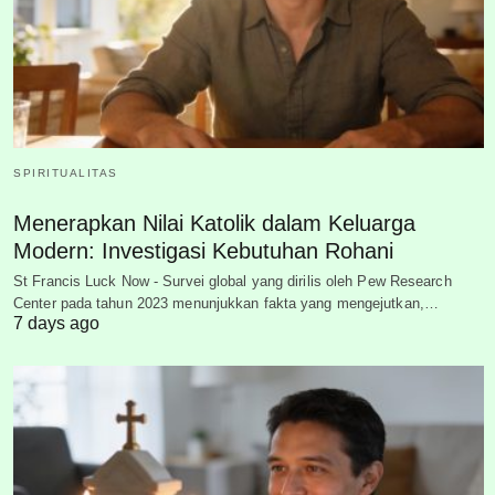
SPIRITUALITAS
Menerapkan Nilai Katolik dalam Keluarga
Modern: Investigasi Kebutuhan Rohani
St Francis Luck Now - Survei global yang dirilis oleh Pew Research
Center pada tahun 2023 menunjukkan fakta yang mengejutkan,…
7 days ago