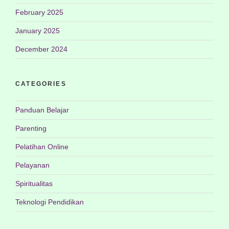
February 2025
January 2025
December 2024
CATEGORIES
Panduan Belajar
Parenting
Pelatihan Online
Pelayanan
Spiritualitas
Teknologi Pendidikan