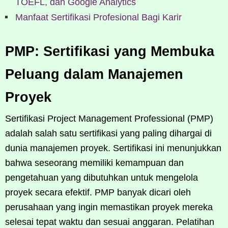
TOEFL, dan Google Analytics
Manfaat Sertifikasi Profesional Bagi Karir
PMP: Sertifikasi yang Membuka
Peluang dalam Manajemen
Proyek
Sertifikasi Project Management Professional (PMP)
adalah salah satu sertifikasi yang paling dihargai di
dunia manajemen proyek. Sertifikasi ini menunjukkan
bahwa seseorang memiliki kemampuan dan
pengetahuan yang dibutuhkan untuk mengelola
proyek secara efektif. PMP banyak dicari oleh
perusahaan yang ingin memastikan proyek mereka
selesai tepat waktu dan sesuai anggaran. Pelatihan