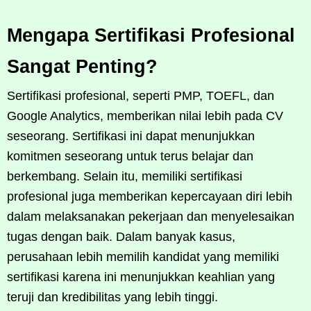
Mengapa Sertifikasi Profesional
Sangat Penting?
Sertifikasi profesional, seperti PMP, TOEFL, dan
Google Analytics, memberikan nilai lebih pada CV
seseorang. Sertifikasi ini dapat menunjukkan
komitmen seseorang untuk terus belajar dan
berkembang. Selain itu, memiliki sertifikasi
profesional juga memberikan kepercayaan diri lebih
dalam melaksanakan pekerjaan dan menyelesaikan
tugas dengan baik. Dalam banyak kasus,
perusahaan lebih memilih kandidat yang memiliki
sertifikasi karena ini menunjukkan keahlian yang
teruji dan kredibilitas yang lebih tinggi.