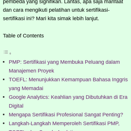
pembeda yang signifikan. Lantas, apa saja manfaat
dan cara mengikuti pelatihan untuk sertifikasi-
sertifikasi ini? Mari kita simak lebih lanjut.
Table of Contents
PMP: Sertifikasi yang Membuka Peluang dalam
Manajemen Proyek
TOEFL: Menunjukkan Kemampuan Bahasa Inggris
yang Memadai
Google Analytics: Keahlian yang Dibutuhkan di Era
Digital
Mengapa Sertifikasi Profesional Sangat Penting?
Langkah-Langkah Memperoleh Sertifikasi PMP,