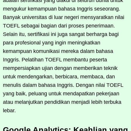
adalah sertifikasi yang diakui di seluruh dunia untuk
mengukur kemampuan bahasa Inggris seseorang.
Banyak universitas di luar negeri mensyaratkan nilai
TOEFL sebagai bagian dari proses penerimaan.
Selain itu, sertifikasi ini juga sangat berharga bagi
para profesional yang ingin meningkatkan
kemampuan komunikasi mereka dalam bahasa
Inggris. Pelatihan TOEFL membantu peserta
mempersiapkan ujian dengan memberikan teknik
untuk mendengarkan, berbicara, membaca, dan
menulis dalam bahasa Inggris. Dengan nilai TOEFL
yang baik, peluang untuk mendapatkan pekerjaan
atau melanjutkan pendidikan menjadi lebih terbuka
lebar.
Google Analytics: Keahlian yang