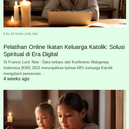
PELATIHAN ONLINE
Pelatihan Online Ikatan Keluarga Katolik: Solusi
Spiritual di Era Digital
St Francis Luck Now - Data terbaru dari Konferensi Waligereja
Indonesia (KWI) 2023 menunjukkan bahwa 68% keluarga Katolik
mengalami penurunan…
4 weeks ago