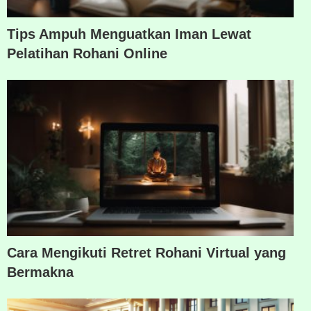
Tips Ampuh Menguatkan Iman Lewat
Pelatihan Rohani Online
Cara Mengikuti Retret Rohani Virtual yang
Bermakna