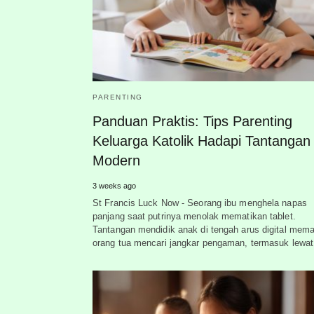
PARENTING
Panduan Praktis: Tips Parenting
Keluarga Katolik Hadapi Tantangan
Modern
3 weeks ago
St Francis Luck Now - Seorang ibu menghela napas
panjang saat putrinya menolak mematikan tablet.
Tantangan mendidik anak di tengah arus digital mem
orang tua mencari jangkar pengaman, termasuk lewa