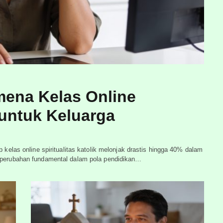
mena Kelas Online
k untuk Keluarga
 kelas online spiritualitas katolik melonjak drastis hingga 40% dalam
n perubahan fundamental dalam pola pendidikan…