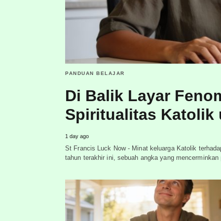
PANDUAN BELAJAR
Di Balik Layar Feno
Spiritualitas Katoli
1 day ago
St Francis Luck Now - Minat keluarga Katolik terhadap
tahun terakhir ini, sebuah angka yang mencerminka