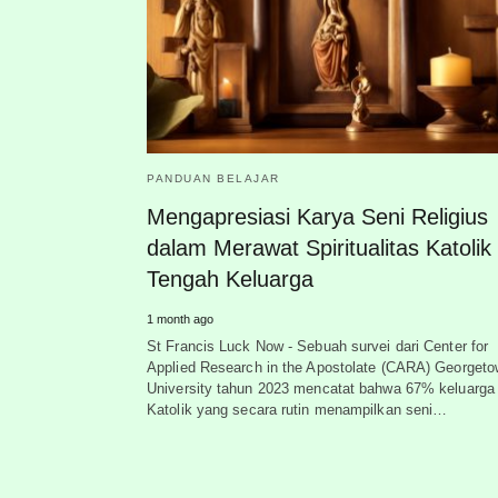
PANDUAN BELAJAR
Mengapresiasi Karya Seni Religius
dalam Merawat Spiritualitas Katolik 
Tengah Keluarga
1 month ago
St Francis Luck Now - Sebuah survei dari Center for
Applied Research in the Apostolate (CARA) Georget
University tahun 2023 mencatat bahwa 67% keluarga
Katolik yang secara rutin menampilkan seni…