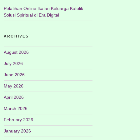
Pelatihan Online Ikatan Keluarga Katolik:
Solusi Spiritual di Era Digital
ARCHIVES
August 2026
July 2026
June 2026
May 2026
April 2026
March 2026
February 2026
January 2026