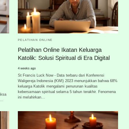
PELATIHAN ONLINE
Pelatihan Online Ikatan Keluarga
Katolik: Solusi Spiritual di Era Digital
4 weeks ago
St Francis Luck Now - Data terbaru dari Konferensi
Waligereja Indonesia (KWI) 2023 menunjukkan bahwa 68%
keluarga Katolik mengalami penurunan kualitas
kebersamaan spiritual selama 5 tahun terakhir. Fenomena
aksa
ini melahirkan…
t…