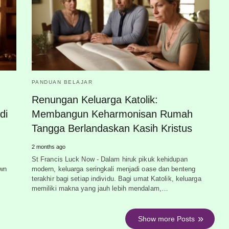
PANDUAN BELAJAR
Renungan Keluarga Katolik:
di
Membangun Keharmonisan Rumah
Tangga Berlandaskan Kasih Kristus
2 months ago
St Francis Luck Now - Dalam hiruk pikuk kehidupan
own
modern, keluarga seringkali menjadi oase dan benteng
terakhir bagi setiap individu. Bagi umat Katolik, keluarga
memiliki makna yang jauh lebih mendalam,…
Show more Posts