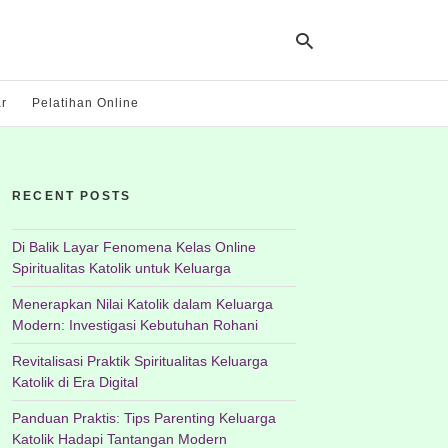
r
Pelatihan Online
Ty
yo
se
RECENT POSTS
qu
an
hit
Di Balik Layar Fenomena Kelas Online
ent
Spiritualitas Katolik untuk Keluarga
Menerapkan Nilai Katolik dalam Keluarga
Modern: Investigasi Kebutuhan Rohani
Revitalisasi Praktik Spiritualitas Keluarga
Katolik di Era Digital
Panduan Praktis: Tips Parenting Keluarga
Katolik Hadapi Tantangan Modern