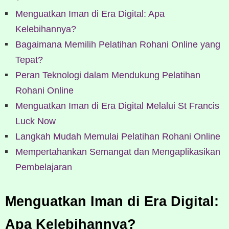
Menguatkan Iman di Era Digital: Apa
Kelebihannya?
Bagaimana Memilih Pelatihan Rohani Online yang
Tepat?
Peran Teknologi dalam Mendukung Pelatihan
Rohani Online
Menguatkan Iman di Era Digital Melalui St Francis
Luck Now
Langkah Mudah Memulai Pelatihan Rohani Online
Mempertahankan Semangat dan Mengaplikasikan
Pembelajaran
Menguatkan Iman di Era Digital:
Apa Kelebihannya?