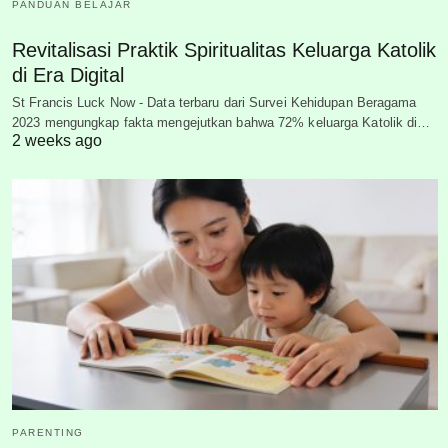
PANDUAN BELAJAR
Revitalisasi Praktik Spiritualitas Keluarga Katolik
di Era Digital
St Francis Luck Now - Data terbaru dari Survei Kehidupan Beragama
2023 mengungkap fakta mengejutkan bahwa 72% keluarga Katolik di…
2 weeks ago
PARENTING