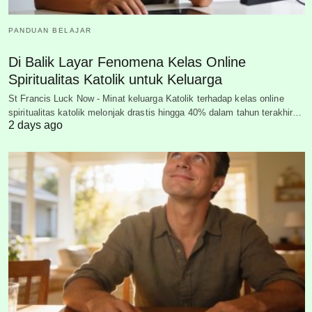
PANDUAN BELAJAR
Di Balik Layar Fenomena Kelas Online
Spiritualitas Katolik untuk Keluarga
St Francis Luck Now - Minat keluarga Katolik terhadap kelas online
spiritualitas katolik melonjak drastis hingga 40% dalam tahun terakhir…
2 days ago