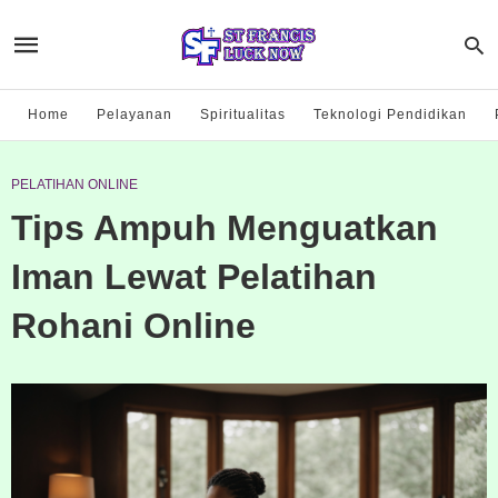
Home
Pelayanan
Spiritualitas
Teknologi Pendidikan
PELATIHAN ONLINE
Tips Ampuh Menguatkan
Iman Lewat Pelatihan
Rohani Online