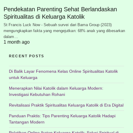
Pendekatan Parenting Sehat Berlandaskan
Spiritualitas di Keluarga Katolik
St Francis Luck Now - Sebuah survei dari Barna Group (2023)
mengungkapkan fakta yang mengejutkan: 68% anak yang dibesarkan
dalam…
1 month ago
RECENT POSTS
Di Balik Layar Fenomena Kelas Online Spiritualitas Katolik
untuk Keluarga
Menerapkan Nilai Katolik dalam Keluarga Modern:
Investigasi Kebutuhan Rohani
Revitalisasi Praktik Spiritualitas Keluarga Katolik di Era Digital
Panduan Praktis: Tips Parenting Keluarga Katolik Hadapi
Tantangan Modern
Pelatihan Online Ikatan Keluarga Katolik: Solusi Spiritual di