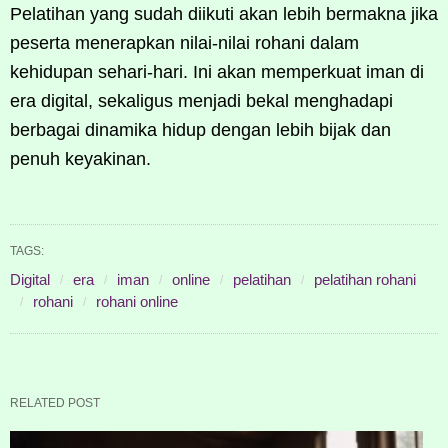
Pelatihan yang sudah diikuti akan lebih bermakna jika
peserta menerapkan nilai-nilai rohani dalam
kehidupan sehari-hari. Ini akan memperkuat iman di
era digital, sekaligus menjadi bekal menghadapi
berbagai dinamika hidup dengan lebih bijak dan
penuh keyakinan.
TAGS:
Digital
era
iman
online
pelatihan
pelatihan rohani
rohani
rohani online
RELATED POST