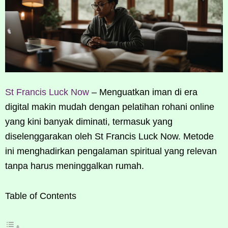
St Francis Luck Now
– Menguatkan iman di era
digital makin mudah dengan pelatihan rohani online
yang kini banyak diminati, termasuk yang
diselenggarakan oleh St Francis Luck Now. Metode
ini menghadirkan pengalaman spiritual yang relevan
tanpa harus meninggalkan rumah.
Table of Contents