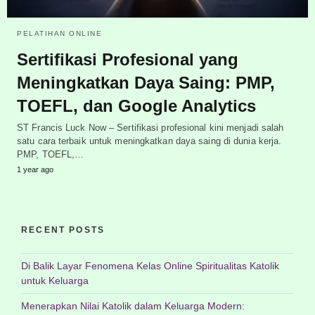
PELATIHAN ONLINE
Sertifikasi Profesional yang
Meningkatkan Daya Saing: PMP,
TOEFL, dan Google Analytics
ST Francis Luck Now – Sertifikasi profesional kini menjadi salah
satu cara terbaik untuk meningkatkan daya saing di dunia kerja.
PMP, TOEFL,…
1 year ago
RECENT POSTS
Di Balik Layar Fenomena Kelas Online Spiritualitas Katolik
untuk Keluarga
Menerapkan Nilai Katolik dalam Keluarga Modern: