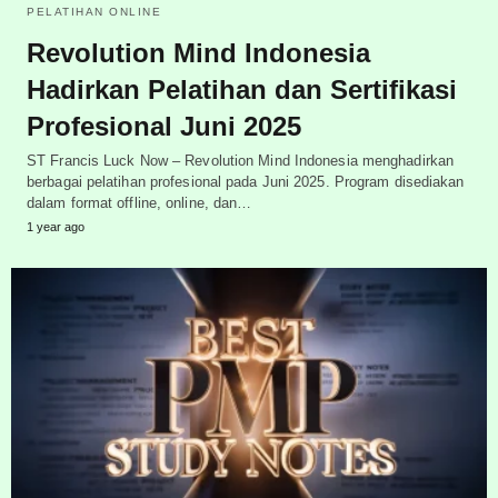
PELATIHAN ONLINE
Revolution Mind Indonesia
Hadirkan Pelatihan dan Sertifikasi
Profesional Juni 2025
ST Francis Luck Now – Revolution Mind Indonesia menghadirkan
berbagai pelatihan profesional pada Juni 2025. Program disediakan
dalam format offline, online, dan…
1 year ago