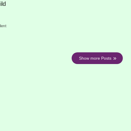
ild
dent
Show more Posts