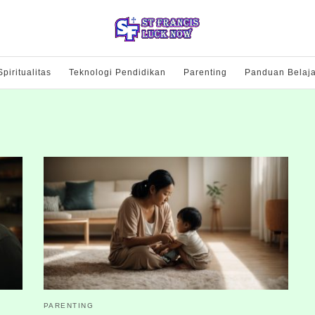
Spiritualitas
Teknologi Pendidikan
Parenting
Panduan Belaja
PARENTING