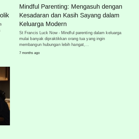
n
Mindful Parenting: Mengasuh dengan
olik
Kesadaran dan Kasih Sayang dalam
Keluarga Modern
s
a
St Francis Luck Now - Mindful parenting dalam keluarga
mulai banyak dipraktikkan orang tua yang ingin
membangun hubungan lebih hangat,…
7 months ago