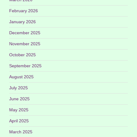
February 2026
January 2026
December 2025
November 2025
October 2025
September 2025
August 2025
July 2025
June 2025
May 2025
April 2025
March 2025