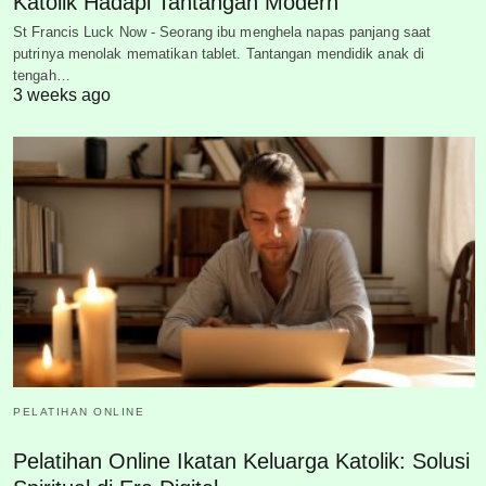
Katolik Hadapi Tantangan Modern
St Francis Luck Now - Seorang ibu menghela napas panjang saat
putrinya menolak mematikan tablet. Tantangan mendidik anak di
tengah…
3 weeks ago
PELATIHAN ONLINE
Pelatihan Online Ikatan Keluarga Katolik: Solusi