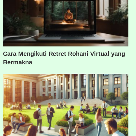
Cara Mengikuti Retret Rohani Virtual yang
Bermakna