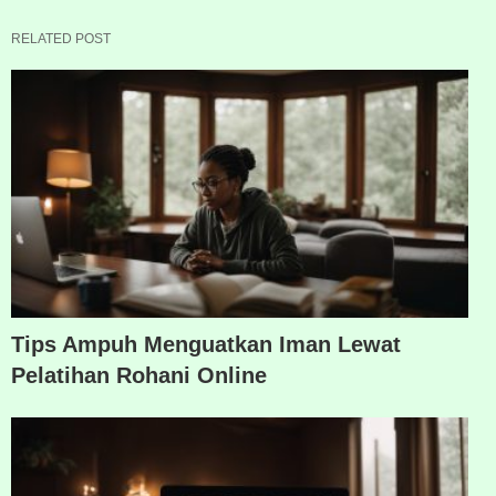
RELATED POST
Tips Ampuh Menguatkan Iman Lewat
Pelatihan Rohani Online