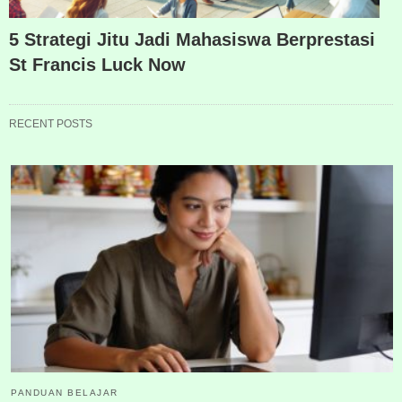
5 Strategi Jitu Jadi Mahasiswa Berprestasi
St Francis Luck Now
RECENT POSTS
PANDUAN BELAJAR