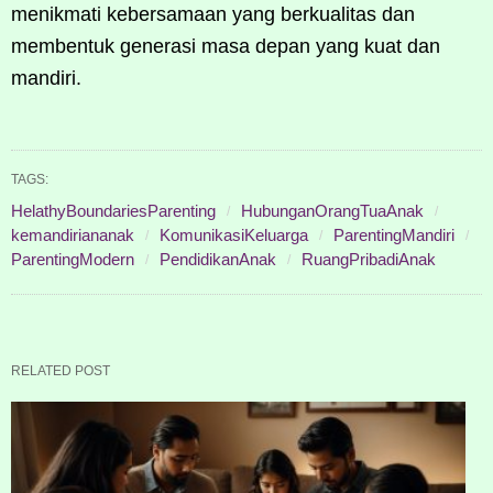
menikmati kebersamaan yang berkualitas dan
membentuk generasi masa depan yang kuat dan
mandiri.
TAGS:
HelathyBoundariesParenting
HubunganOrangTuaAnak
kemandiriananak
KomunikasiKeluarga
ParentingMandiri
ParentingModern
PendidikanAnak
RuangPribadiAnak
RELATED POST