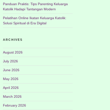
Panduan Praktis: Tips Parenting Keluarga
Katolik Hadapi Tantangan Modern
Pelatihan Online Ikatan Keluarga Katolik:
Solusi Spiritual di Era Digital
ARCHIVES
August 2026
July 2026
June 2026
May 2026
April 2026
March 2026
February 2026