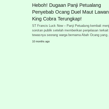
Heboh! Dugaan Panji Petualang
Penyebab Ocang Duel Maut Lawan
King Cobra Terungkap!
ST Francis Luck Now – Panji Petualang kembali menj
sorotan publik setelah memberikan penjelasan terkait
tewasnya seorang warga bernama Abah Ocang yang
10 months ago