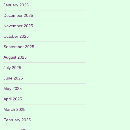
January 2026
December 2025
November 2025
October 2025
September 2025
August 2025
July 2025
June 2025
May 2025
April 2025
March 2025
February 2025