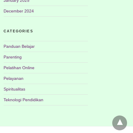
January 2025
December 2024
CATEGORIES
Panduan Belajar
Parenting
Pelatihan Online
Pelayanan
Spiritualitas
Teknologi Pendidikan