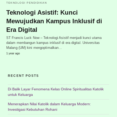
TEKNOLOGI PENDIDIKAN
Teknologi Asistif: Kunci
Mewujudkan Kampus Inklusif di
Era Digital
ST Francis Luck Now – Teknologi Asistif menjadi kunci utama
dalam membangun kampus inklusif di era digital. Universitas
Malang (UM) kini mengoptimalkan…
1 year ago
RECENT POSTS
Di Balik Layar Fenomena Kelas Online Spiritualitas Katolik
untuk Keluarga
Menerapkan Nilai Katolik dalam Keluarga Modern:
Investigasi Kebutuhan Rohani