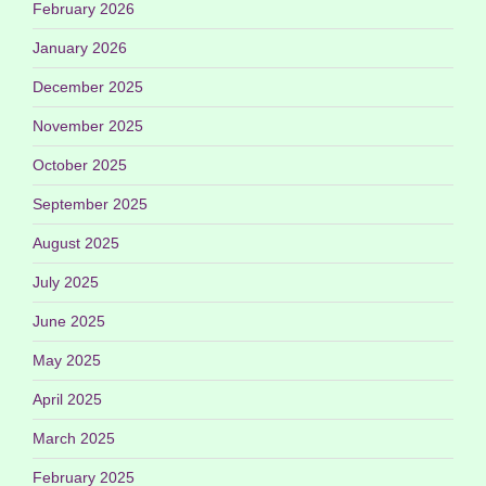
February 2026
January 2026
December 2025
November 2025
October 2025
September 2025
August 2025
July 2025
June 2025
May 2025
April 2025
March 2025
February 2025