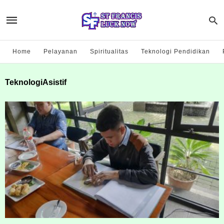
Home
Pelayanan
Spiritualitas
Teknologi Pendidikan
TeknologiAsistif