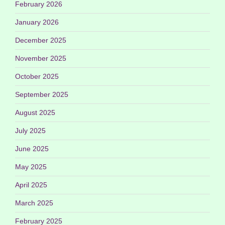
February 2026
January 2026
December 2025
November 2025
October 2025
September 2025
August 2025
July 2025
June 2025
May 2025
April 2025
March 2025
February 2025