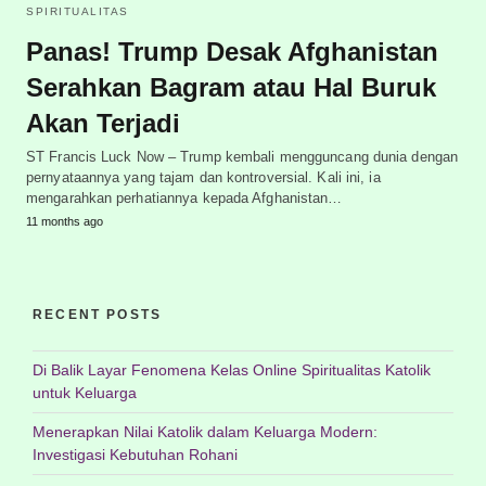
SPIRITUALITAS
Panas! Trump Desak Afghanistan
Serahkan Bagram atau Hal Buruk
Akan Terjadi
ST Francis Luck Now – Trump kembali mengguncang dunia dengan
pernyataannya yang tajam dan kontroversial. Kali ini, ia
mengarahkan perhatiannya kepada Afghanistan…
11 months ago
RECENT POSTS
Di Balik Layar Fenomena Kelas Online Spiritualitas Katolik
untuk Keluarga
Menerapkan Nilai Katolik dalam Keluarga Modern:
Investigasi Kebutuhan Rohani