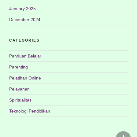
January 2025
December 2024
CATEGORIES
Panduan Belajar
Parenting
Pelatihan Online
Pelayanan
Spiritualitas
Teknologi Pendidikan