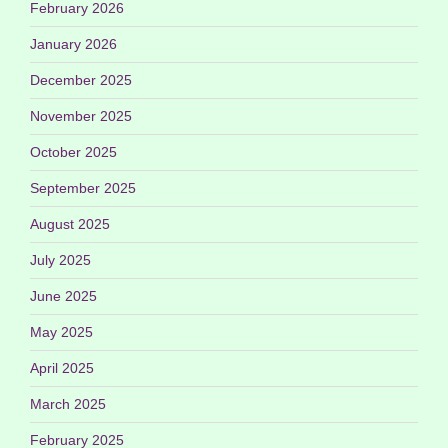
February 2026
January 2026
December 2025
November 2025
October 2025
September 2025
August 2025
July 2025
June 2025
May 2025
April 2025
March 2025
February 2025