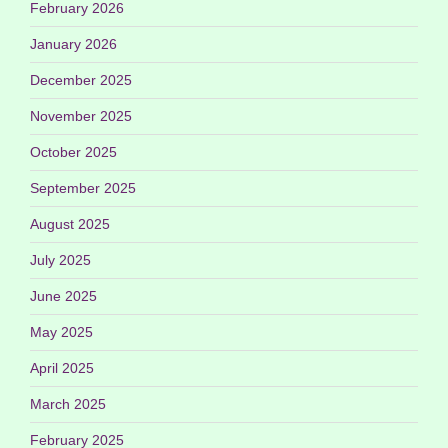
February 2026
January 2026
December 2025
November 2025
October 2025
September 2025
August 2025
July 2025
June 2025
May 2025
April 2025
March 2025
February 2025