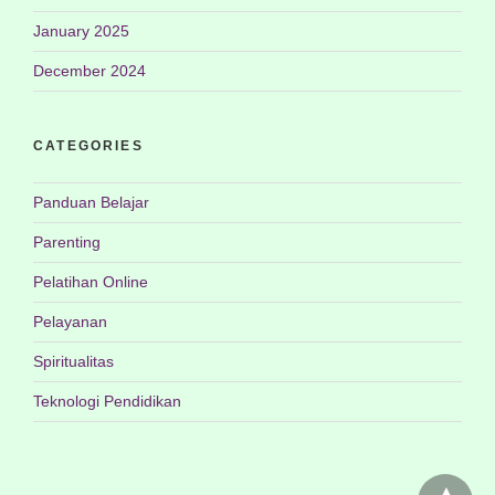
January 2025
December 2024
CATEGORIES
Panduan Belajar
Parenting
Pelatihan Online
Pelayanan
Spiritualitas
Teknologi Pendidikan