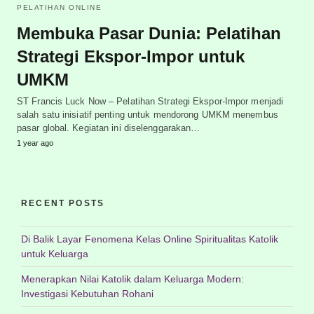
PELATIHAN ONLINE
Membuka Pasar Dunia: Pelatihan
Strategi Ekspor-Impor untuk
UMKM
ST Francis Luck Now – Pelatihan Strategi Ekspor-Impor menjadi
salah satu inisiatif penting untuk mendorong UMKM menembus
pasar global. Kegiatan ini diselenggarakan…
1 year ago
RECENT POSTS
Di Balik Layar Fenomena Kelas Online Spiritualitas Katolik
untuk Keluarga
Menerapkan Nilai Katolik dalam Keluarga Modern:
Investigasi Kebutuhan Rohani