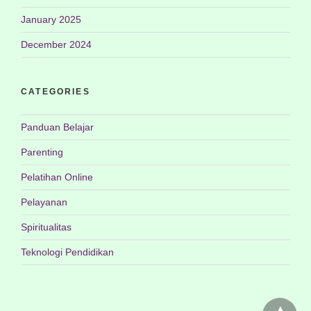
January 2025
December 2024
CATEGORIES
Panduan Belajar
Parenting
Pelatihan Online
Pelayanan
Spiritualitas
Teknologi Pendidikan