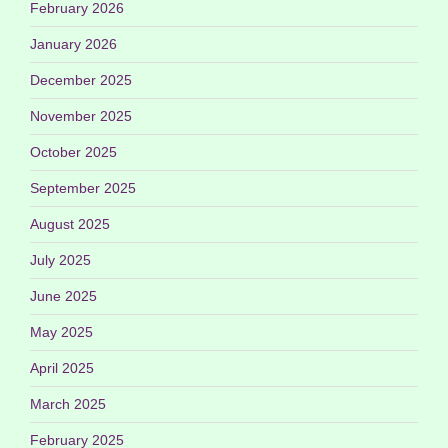
February 2026
January 2026
December 2025
November 2025
October 2025
September 2025
August 2025
July 2025
June 2025
May 2025
April 2025
March 2025
February 2025