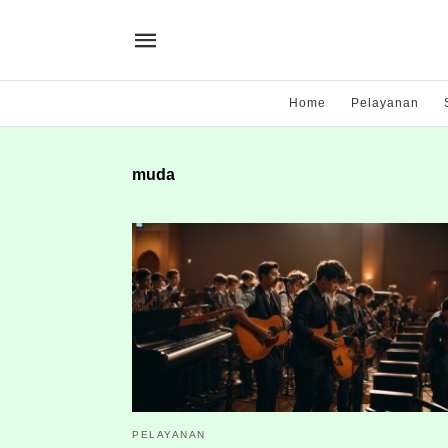
Home
Pelayanan
muda
PELAYANAN