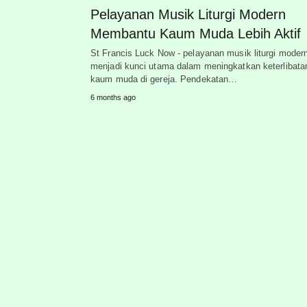
Pelayanan Musik Liturgi Modern
Membantu Kaum Muda Lebih Aktif
St Francis Luck Now - pelayanan musik liturgi moder
menjadi kunci utama dalam meningkatkan keterlibata
kaum muda di gereja. Pendekatan…
6 months ago