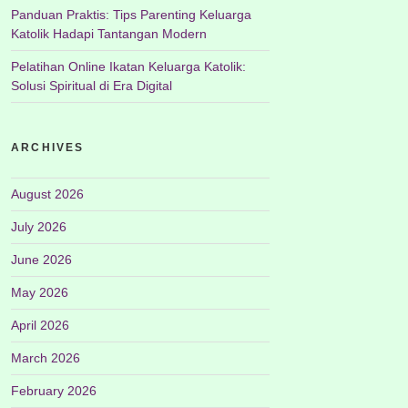
Panduan Praktis: Tips Parenting Keluarga
Katolik Hadapi Tantangan Modern
Pelatihan Online Ikatan Keluarga Katolik:
Solusi Spiritual di Era Digital
ARCHIVES
August 2026
July 2026
June 2026
May 2026
April 2026
March 2026
February 2026