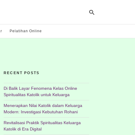
r
Pelatihan Online
Ty
yo
se
qu
an
hit
RECENT POSTS
ent
Di Balik Layar Fenomena Kelas Online
Spiritualitas Katolik untuk Keluarga
Menerapkan Nilai Katolik dalam Keluarga
Modern: Investigasi Kebutuhan Rohani
Revitalisasi Praktik Spiritualitas Keluarga
Katolik di Era Digital