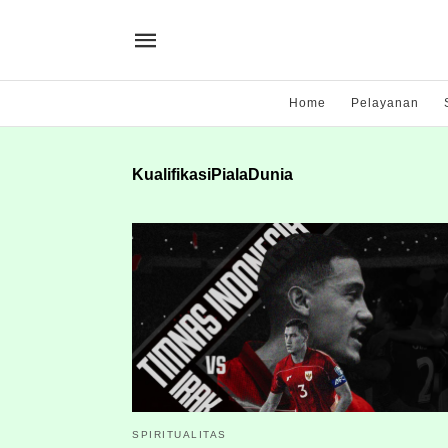
Home
Pelayanan
KualifikasiPialaDunia
SPIRITUALITAS