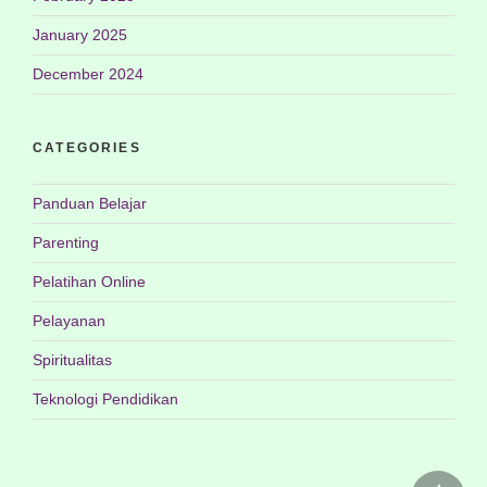
January 2025
December 2024
CATEGORIES
Panduan Belajar
Parenting
Pelatihan Online
Pelayanan
Spiritualitas
Teknologi Pendidikan