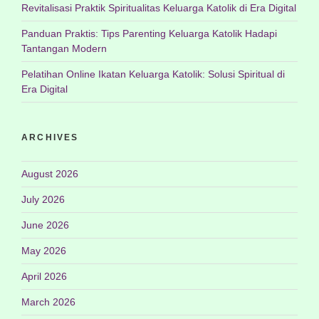
Revitalisasi Praktik Spiritualitas Keluarga Katolik di Era Digital
Panduan Praktis: Tips Parenting Keluarga Katolik Hadapi
Tantangan Modern
Pelatihan Online Ikatan Keluarga Katolik: Solusi Spiritual di
Era Digital
ARCHIVES
August 2026
July 2026
June 2026
May 2026
April 2026
March 2026