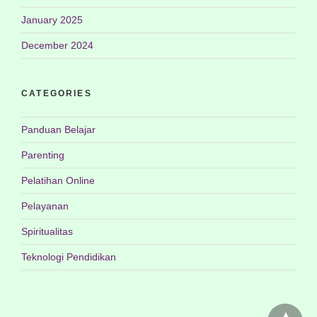
January 2025
December 2024
CATEGORIES
Panduan Belajar
Parenting
Pelatihan Online
Pelayanan
Spiritualitas
Teknologi Pendidikan