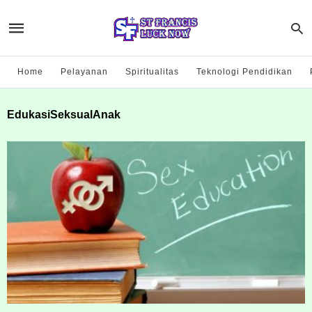
Home
Pelayanan
Spiritualitas
Teknologi Pendidikan
EdukasiSeksualAnak