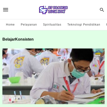
Home
Pelayanan
Spiritualitas
Teknologi Pendidikan
BelajarKonsisten