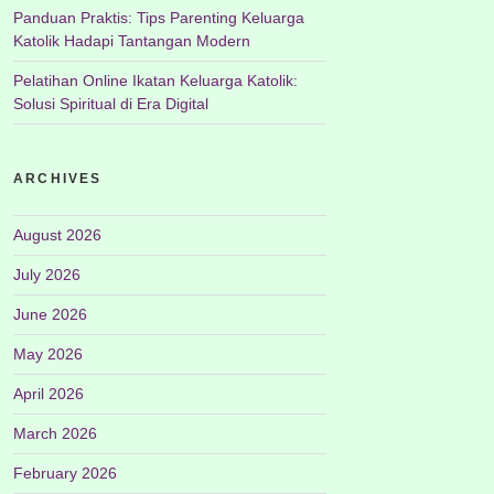
Panduan Praktis: Tips Parenting Keluarga
Katolik Hadapi Tantangan Modern
Pelatihan Online Ikatan Keluarga Katolik:
Solusi Spiritual di Era Digital
ARCHIVES
August 2026
July 2026
June 2026
May 2026
April 2026
March 2026
February 2026