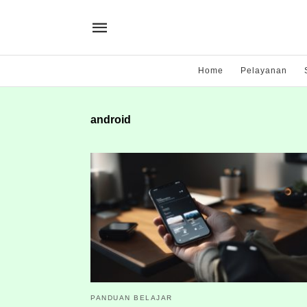
Home
Pelayanan
android
PANDUAN BELAJAR