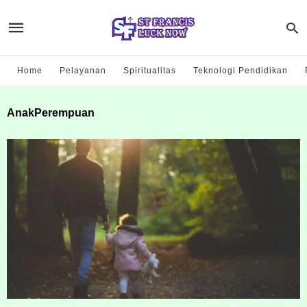
Home
Pelayanan
Spiritualitas
Teknologi Pendidikan
AnakPerempuan