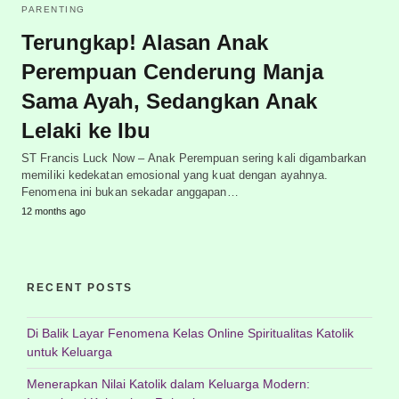
PARENTING
Terungkap! Alasan Anak
Perempuan Cenderung Manja
Sama Ayah, Sedangkan Anak
Lelaki ke Ibu
ST Francis Luck Now – Anak Perempuan sering kali digambarkan
memiliki kedekatan emosional yang kuat dengan ayahnya.
Fenomena ini bukan sekadar anggapan…
12 months ago
RECENT POSTS
Di Balik Layar Fenomena Kelas Online Spiritualitas Katolik
untuk Keluarga
Menerapkan Nilai Katolik dalam Keluarga Modern: