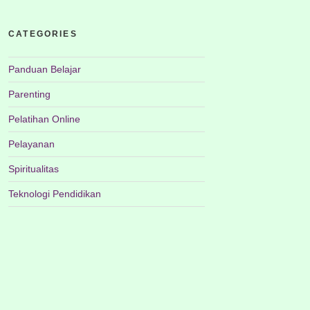
CATEGORIES
Panduan Belajar
Parenting
Pelatihan Online
Pelayanan
Spiritualitas
Teknologi Pendidikan