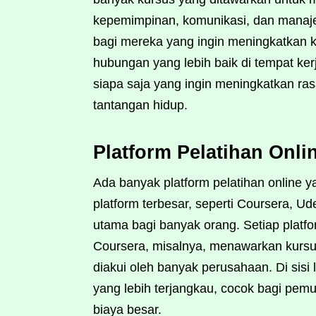
kepemimpinan, komunikasi, dan manajem
bagi mereka yang ingin meningkatkan
hubungan yang lebih baik di tempat ker
siapa saja yang ingin meningkatkan ra
tantangan hidup.
Platform Pelatihan Onli
Ada banyak platform pelatihan online 
platform terbesar, seperti Coursera, Ud
utama bagi banyak orang. Setiap platf
Coursera, misalnya, menawarkan kursus 
diakui oleh banyak perusahaan. Di sis
yang lebih terjangkau, cocok bagi pemu
biaya besar.