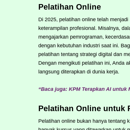
Pelatihan Online
Di 2025, pelatihan online telah menjadi
keterampilan profesional. Misalnya, da
mengajarkan pemrograman, kecerdasan b
dengan kebutuhan industri saat ini. Ba
pelatihan tentang strategi digital dan 
Dengan mengikuti pelatihan ini, Anda 
langsung diterapkan di dunia kerja.
“Baca juga: KPM Terapkan AI untuk 
Pelatihan Online untuk
Pelatihan online bukan hanya tentang ka
banyak kursus yang ditawarkan untuk m