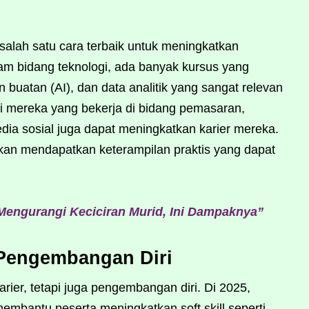
 salah satu cara terbaik untuk meningkatkan
lam bidang teknologi, ada banyak kursus yang
uatan (AI), dan data analitik yang sangat relevan
gi mereka yang bekerja di bidang pemasaran,
media sosial juga dapat meningkatkan karier mereka.
akan mendapatkan keterampilan praktis yang dapat
Mengurangi Keciciran Murid, Ini Dampaknya”
 Pengembangan Diri
rier, tetapi juga pengembangan diri. Di 2025,
embantu peserta meningkatkan soft skill seperti