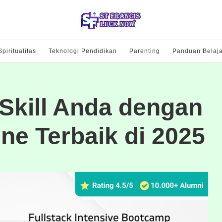
Spiritualitas
Teknologi Pendidikan
Parenting
Panduan Belaja
Skill Anda dengan
ine Terbaik di 2025