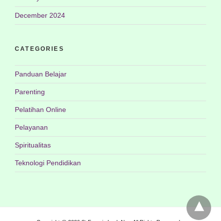
December 2024
CATEGORIES
Panduan Belajar
Parenting
Pelatihan Online
Pelayanan
Spiritualitas
Teknologi Pendidikan