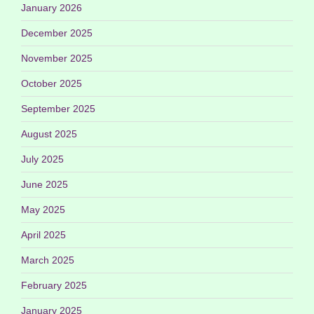
January 2026
December 2025
November 2025
October 2025
September 2025
August 2025
July 2025
June 2025
May 2025
April 2025
March 2025
February 2025
January 2025