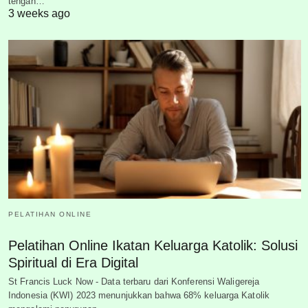
tengah…
3 weeks ago
PELATIHAN ONLINE
Pelatihan Online Ikatan Keluarga Katolik: Solusi
Spiritual di Era Digital
St Francis Luck Now - Data terbaru dari Konferensi Waligereja
Indonesia (KWI) 2023 menunjukkan bahwa 68% keluarga Katolik