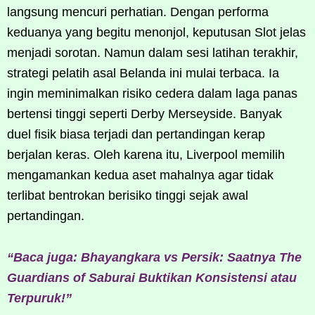
langsung mencuri perhatian. Dengan performa
keduanya yang begitu menonjol, keputusan Slot jelas
menjadi sorotan. Namun dalam sesi latihan terakhir,
strategi pelatih asal Belanda ini mulai terbaca. Ia
ingin meminimalkan risiko cedera dalam laga panas
bertensi tinggi seperti Derby Merseyside. Banyak
duel fisik biasa terjadi dan pertandingan kerap
berjalan keras. Oleh karena itu, Liverpool memilih
mengamankan kedua aset mahalnya agar tidak
terlibat bentrokan berisiko tinggi sejak awal
pertandingan.
“Baca juga: Bhayangkara vs Persik: Saatnya The
Guardians of Saburai Buktikan Konsistensi atau
Terpuruk!”