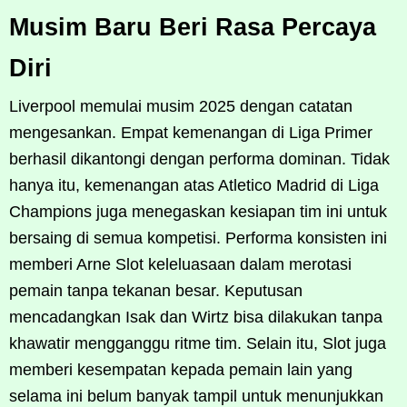
Musim Baru Beri Rasa Percaya
Diri
Liverpool memulai musim 2025 dengan catatan
mengesankan. Empat kemenangan di Liga Primer
berhasil dikantongi dengan performa dominan. Tidak
hanya itu, kemenangan atas Atletico Madrid di Liga
Champions juga menegaskan kesiapan tim ini untuk
bersaing di semua kompetisi. Performa konsisten ini
memberi Arne Slot keleluasaan dalam merotasi
pemain tanpa tekanan besar. Keputusan
mencadangkan Isak dan Wirtz bisa dilakukan tanpa
khawatir mengganggu ritme tim. Selain itu, Slot juga
memberi kesempatan kepada pemain lain yang
selama ini belum banyak tampil untuk menunjukkan