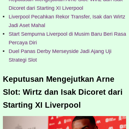
Dicoret dari Starting XI Liverpool
Liverpool Pecahkan Rekor Transfer, Isak dan Wirtz
Jadi Aset Mahal
Start Sempurna Liverpool di Musim Baru Beri Rasa
Percaya Diri
Duel Panas Derby Merseyside Jadi Ajang Uji
Strategi Slot
Keputusan Mengejutkan Arne
Slot: Wirtz dan Isak Dicoret dari
Starting XI Liverpool