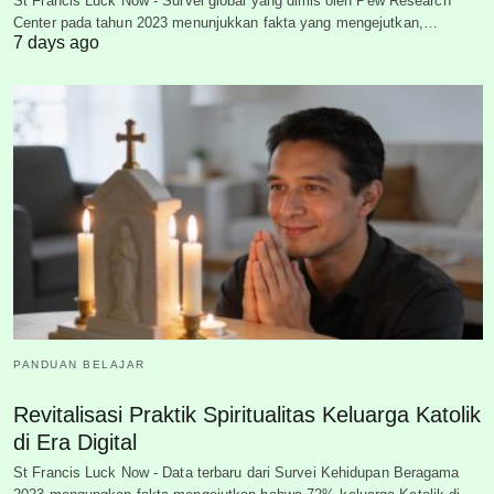
St Francis Luck Now - Survei global yang dirilis oleh Pew Research
Center pada tahun 2023 menunjukkan fakta yang mengejutkan,…
7 days ago
PANDUAN BELAJAR
Revitalisasi Praktik Spiritualitas Keluarga Katolik
di Era Digital
St Francis Luck Now - Data terbaru dari Survei Kehidupan Beragama