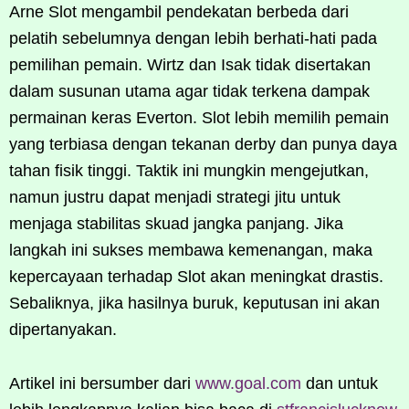
Arne Slot mengambil pendekatan berbeda dari
pelatih sebelumnya dengan lebih berhati-hati pada
pemilihan pemain. Wirtz dan Isak tidak disertakan
dalam susunan utama agar tidak terkena dampak
permainan keras Everton. Slot lebih memilih pemain
yang terbiasa dengan tekanan derby dan punya daya
tahan fisik tinggi. Taktik ini mungkin mengejutkan,
namun justru dapat menjadi strategi jitu untuk
menjaga stabilitas skuad jangka panjang. Jika
langkah ini sukses membawa kemenangan, maka
kepercayaan terhadap Slot akan meningkat drastis.
Sebaliknya, jika hasilnya buruk, keputusan ini akan
dipertanyakan.
Artikel ini bersumber dari
www.goal.com
dan untuk