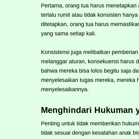
Pertama, orang tua harus menetapkan 
terlalu rumit atau tidak konsisten han
ditetapkan, orang tua harus memastika
yang sama setiap kali.
Konsistensi juga melibatkan pemberian 
melanggar aturan, konsekuensi harus 
bahwa mereka bisa lolos begitu saja da
menyelesaikan tugas mereka, mereka h
menyelesaikannya.
Menghindari Hukuman y
Penting untuk tidak memberikan hukum
tidak sesuai dengan kesalahan anak b