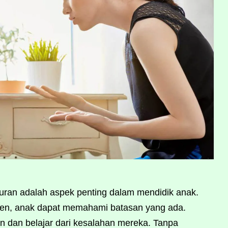
turan adalah aspek penting dalam mendidik anak.
sten, anak dapat memahami batasan yang ada.
 dan belajar dari kesalahan mereka. Tanpa