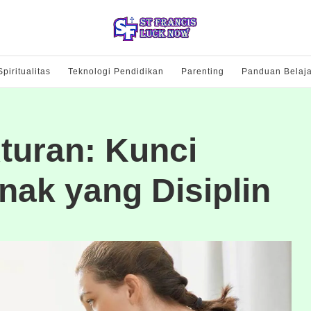
Spiritualitas
Teknologi Pendidikan
Parenting
Panduan Belaja
turan: Kunci
ak yang Disiplin