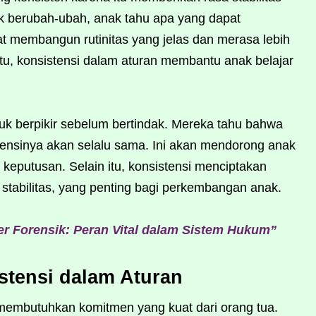
ak berubah-ubah, anak tahu apa yang dapat
at membangun rutinitas yang jelas dan merasa lebih
itu, konsistensi dalam aturan membantu anak belajar
uk berpikir sebelum bertindak. Mereka tahu bahwa
uensinya akan selalu sama. Ini akan mendorong anak
 keputusan. Selain itu, konsistensi menciptakan
tabilitas, yang penting bagi perkembangan anak.
er Forensik: Peran Vital dalam Sistem Hukum”
stensi dalam Aturan
membutuhkan komitmen yang kuat dari orang tua.