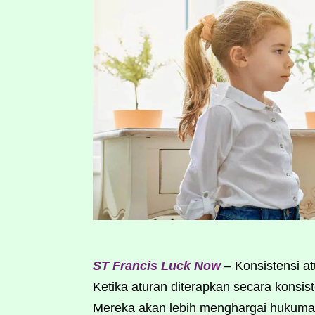
ST Francis Luck Now
– Konsistensi a
Ketika aturan diterapkan secara konsi
Mereka akan lebih menghargai hukuman