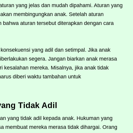
aturan yang jelas dan mudah dipahami. Aturan yang
ya akan membingungkan anak. Setelah aturan
n bahwa aturan tersebut diterapkan dengan cara
konsekuensi yang adil dan setimpal. Jika anak
diberlakukan segera. Jangan biarkan anak merasa
ri kesalahan mereka. Misalnya, jika anak tidak
arus diberi waktu tambahan untuk
ang Tidak Adil
an yang tidak adil kepada anak. Hukuman yang
isa membuat mereka merasa tidak dihargai. Orang