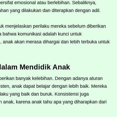
rsifat emosional atau berlebihan. Sebaliknya,
han yang dilakukan dan diterapkan dengan adil.
uk menjelaskan perilaku mereka sebelum diberikan
 bahwa komunikasi adalah kunci untuk
 anak akan merasa dihargai dan lebih terbuka untuk
dalam Mendidik Anak
erikan banyak kelebihan. Dengan adanya aturan
sten, anak dapat belajar dengan lebih baik. Mereka
ku yang baik dan buruk. Konsistensi juga
an anak, karena anak tahu apa yang diharapkan dari