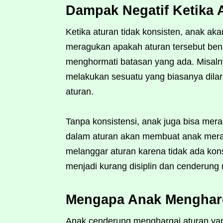
Dampak Negatif Ketika 
Ketika aturan tidak konsisten, anak a
meragukan apakah aturan tersebut bena
menghormati batasan yang ada. Misaln
melakukan sesuatu yang biasanya dila
aturan.
Tanpa konsistensi, anak juga bisa meras
dalam aturan akan membuat anak mera
melanggar aturan karena tidak ada kon
menjadi kurang disiplin dan cenderung
Mengapa Anak Mengharg
Anak cenderung menghargai aturan yang