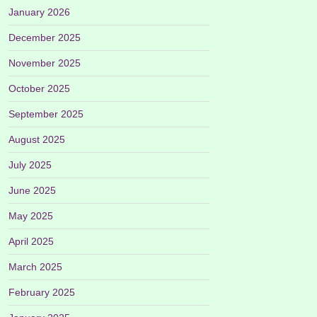
January 2026
December 2025
November 2025
October 2025
September 2025
August 2025
July 2025
June 2025
May 2025
April 2025
March 2025
February 2025