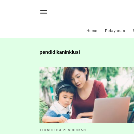
Home
Pelayanan
pendidikaninklusi
TEKNOLOGI PENDIDIKAN