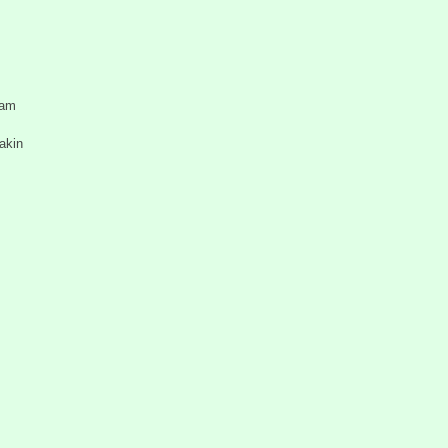
lam
akin