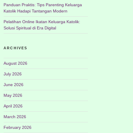
Panduan Praktis: Tips Parenting Keluarga
Katolik Hadapi Tantangan Modern
Pelatihan Online Ikatan Keluarga Katolik:
Solusi Spiritual di Era Digital
ARCHIVES
August 2026
July 2026
June 2026
May 2026
April 2026
March 2026
February 2026