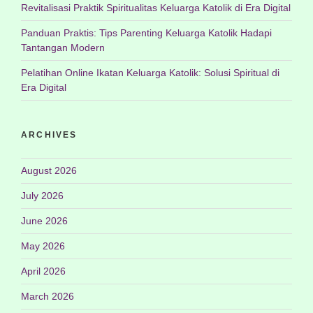
Revitalisasi Praktik Spiritualitas Keluarga Katolik di Era Digital
Panduan Praktis: Tips Parenting Keluarga Katolik Hadapi
Tantangan Modern
Pelatihan Online Ikatan Keluarga Katolik: Solusi Spiritual di
Era Digital
ARCHIVES
August 2026
July 2026
June 2026
May 2026
April 2026
March 2026