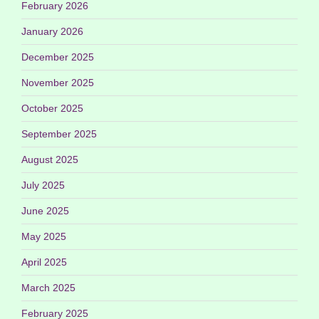
February 2026
January 2026
December 2025
November 2025
October 2025
September 2025
August 2025
July 2025
June 2025
May 2025
April 2025
March 2025
February 2025