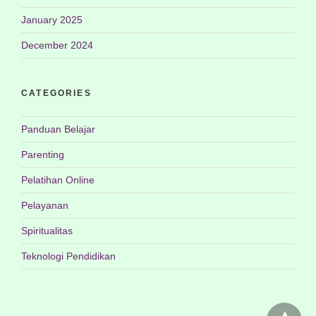
January 2025
December 2024
CATEGORIES
Panduan Belajar
Parenting
Pelatihan Online
Pelayanan
Spiritualitas
Teknologi Pendidikan