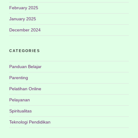
February 2025
January 2025
December 2024
CATEGORIES
Panduan Belajar
Parenting
Pelatihan Online
Pelayanan
Spiritualitas
Teknologi Pendidikan