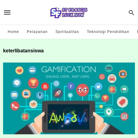
Home
Pelayanan
Spiritualitas
Teknologi Pendidikan
keterlibatansiswa