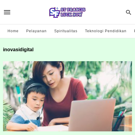
Home
Pelayanan
Spiritualitas
Teknologi Pendidikan
inovasidigital