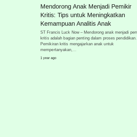
Mendorong Anak Menjadi Pemikir
Kritis: Tips untuk Meningkatkan
Kemampuan Analitis Anak
ST Francis Luck Now – Mendorong anak menjadi pem
kritis adalah bagian penting dalam proses pendidikan.
Pemikiran kritis mengajarkan anak untuk
mempertanyakan,…
1 year ago