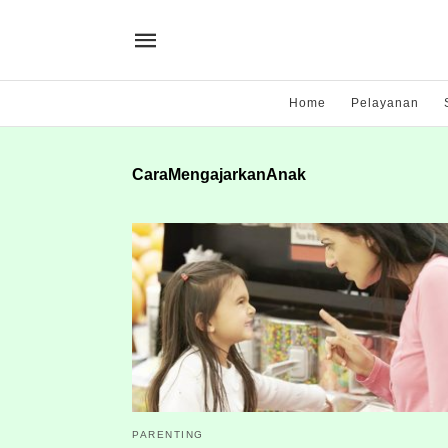
Home
Pelayanan
CaraMengajarkanAnak
PARENTING