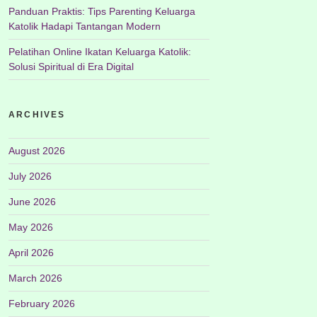
Panduan Praktis: Tips Parenting Keluarga
Katolik Hadapi Tantangan Modern
Pelatihan Online Ikatan Keluarga Katolik:
Solusi Spiritual di Era Digital
ARCHIVES
August 2026
July 2026
June 2026
May 2026
April 2026
March 2026
February 2026