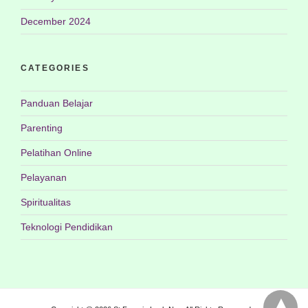
December 2024
CATEGORIES
Panduan Belajar
Parenting
Pelatihan Online
Pelayanan
Spiritualitas
Teknologi Pendidikan