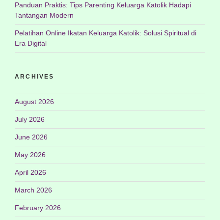
Panduan Praktis: Tips Parenting Keluarga Katolik Hadapi
Tantangan Modern
Pelatihan Online Ikatan Keluarga Katolik: Solusi Spiritual di
Era Digital
ARCHIVES
August 2026
July 2026
June 2026
May 2026
April 2026
March 2026
February 2026