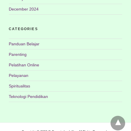
December 2024
CATEGORIES
Panduan Belajar
Parenting
Pelatihan Online
Pelayanan
Spiritualitas
Teknologi Pendidikan