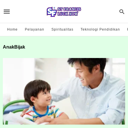
Home
Pelayanan
Spiritualitas
Teknologi Pendidikan
AnakBijak