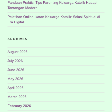
Panduan Praktis: Tips Parenting Keluarga Katolik Hadapi
Tantangan Modern
Pelatihan Online Ikatan Keluarga Katolik: Solusi Spiritual di
Era Digital
ARCHIVES
August 2026
July 2026
June 2026
May 2026
April 2026
March 2026
February 2026