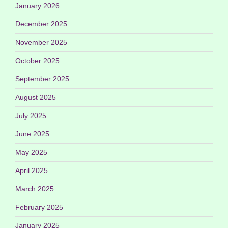
January 2026
December 2025
November 2025
October 2025
September 2025
August 2025
July 2025
June 2025
May 2025
April 2025
March 2025
February 2025
January 2025